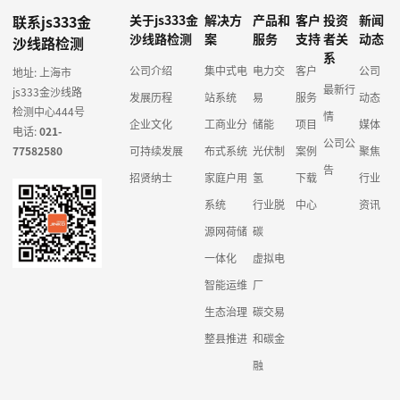
联系js333金
关于js333金
解决方
产品和
客户
投资
新闻
沙线路检测
案
服务
支持
者关
动态
沙线路检测
系
公司介绍
集中式电
电力交
客户
公司
地址: 上海市
最新行
js333金沙线路
发展历程
站系统
易
服务
动态
检测中心444号
情
企业文化
工商业分
储能
项目
媒体
电话:
021-
公司公
77582580
可持续发展
布式系统
光伏制
案例
聚焦
告
招贤纳士
家庭户用
氢
下载
行业
系统
行业脱
中心
资讯
源网荷储
碳
一体化
虚拟电
智能运维
厂
生态治理
碳交易
整县推进
和碳金
融