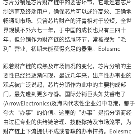
芯片分销是芯片财产链中的要害环节，它毗连着芯片
制造商及终端用户，确保芯片可以或许高效、正确地
畅通到市场。只管芯片财产的汗青相对于较短，全世
界规模不外六七十年，于中国的成长也只有三四十
年，但分销作为财产链的结尾环节，常被视为“毛
利”营业，初期未能获得充足的器重。EoIesmc
跟着财产链的成熟及市场情况的变化，芯片分销的主
要性已经经逐渐闪现。最近几年来，出产性办事业的
观点被广泛说起，芯片分销作为此中的主要构成部
门，最先遭到更多存眷。国际分销巨头如艾睿电子
(ArrowElectronics)及海内代表性企业如中电港，都于
夸大“办事”的价值。这里的“办事”是指分销商经
由过程专业的供给链治理、技能撑持及市场笼罩，为
财产链上下流提供不成或者缺的办事撑持。EoIesmc