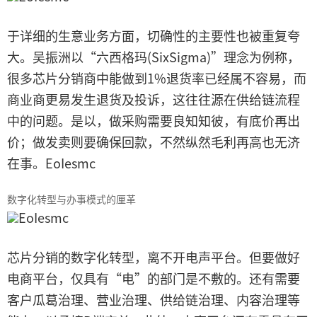
于详细的生意业务方面，切确性的主要性也被重复夸
大。吴振洲以“六西格玛(SixSigma)”理念为例称，
很多芯片分销商中能做到1%退货率已经属不容易，而
商业商更易发生退货及投诉，这往往源在供给链流程
中的问题。是以，做采购需要良知知彼，有底价再出
价；做发卖则要确保回款，不然纵然毛利再高也无济
在事。EoIesmc
数字化转型与办事模式的厘革
EoIesmc
芯片分销的数字化转型，离不开电声平台。但要做好
电商平台，仅具有“电”的部门是不敷的。还有需要
客户瓜葛治理、营业治理、供给链治理、内容治理等