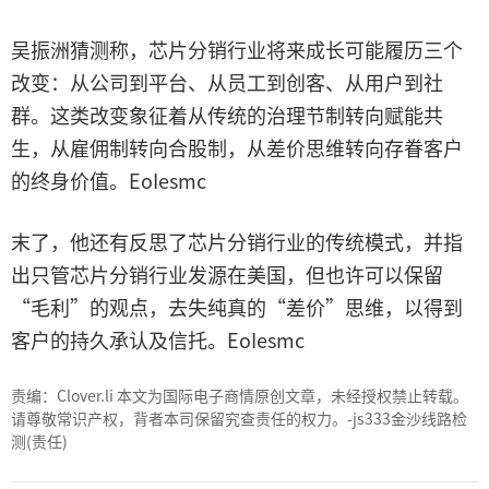
吴振洲猜测称，芯片分销行业将来成长可能履历三个
改变：从公司到平台、从员工到创客、从用户到社
群。这类改变象征着从传统的治理节制转向赋能共
生，从雇佣制转向合股制，从差价思维转向存眷客户
的终身价值。EoIesmc
末了，他还有反思了芯片分销行业的传统模式，并指
出只管芯片分销行业发源在美国，但也许可以保留
“毛利”的观点，去失纯真的“差价”思维，以得到
客户的持久承认及信托。EoIesmc
责编：Clover.li 本文为国际电子商情原创文章，未经授权禁止转载。
请尊敬常识产权，背者本司保留究查责任的权力。-js333金沙线路检
测(责任)