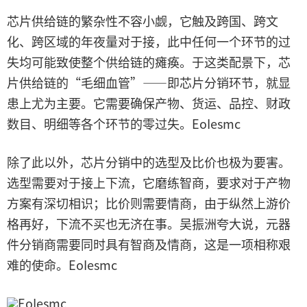
芯片供给链的繁杂性不容小觑，它触及跨国、跨文
化、跨区域的年夜量对于接，此中任何一个环节的过
失均可能致使整个供给链的瘫痪。于这类配景下，芯
片供给链的“毛细血管”——即芯片分销环节，就显
患上尤为主要。它需要确保产物、货运、品控、财政
数目、明细等各个环节的零过失。EoIesmc
除了此以外，芯片分销中的选型及比价也极为要害。
选型需要对于接上下流，它磨练智商，要求对于产物
方案有深切相识；比价则需要情商，由于纵然上游价
格再好，下流不买也无济在事。吴振洲夸大说，元器
件分销商需要同时具有智商及情商，这是一项相称艰
难的使命。EoIesmc
EoIesmc