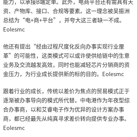
能力，以承接B端定单。此外，电商平台还有需具有天
资、产物库、接口、合规等要素。这一理念被吴振洲
总结为“电+商+平台”，并夸大这三者缺一不成。
EoIesmc
他还有提出“经由过程尺度化反向办事实现行业厘
革”的可能性，这类模式可以或许使供给链中的生意
业务及交流越发高效，同时也能减轻芯片分销商的资
金压力，为行业成长提供新的标的目的。EoIesmc
跟着行业的成长，传统以差价为焦点的贸易模式正于
逐渐被办事导向的模式所代替。中电港作为年夜型综
合办事商，以和艾睿电子作为优异的设计方案办事
商，都已经最先从纯真寻求差价转向提供专业办事。
EoIesmc